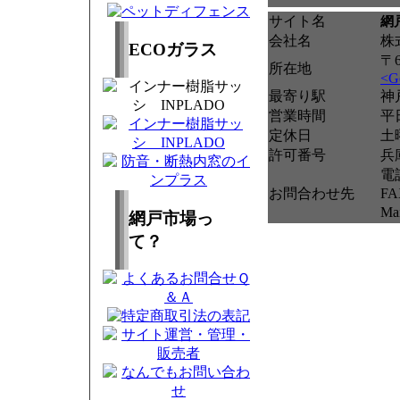
サイト名
網
会社名
株
ECOガラス
〒
所在地
<G
最寄り駅
神
営業時間
平日
定休日
土
許可番号
兵
電
お問合わせ先
FA
M
網戸市場っ
て？