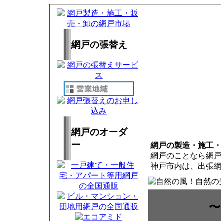
網戸の張替え
網戸のオーダ
ー
網戸の製造・施工
網戸のことなら網
神戸市内は、出張
〜