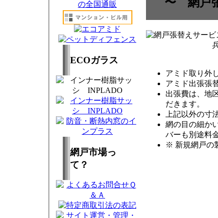
〜 網戸
ECOガラス
アミド取り外し
アミド出張張
出張費は、地
だきます。
上記以外の寸
網の目の細か
バーも別途料
※ 新規網戸の
網戸市場っ
て？