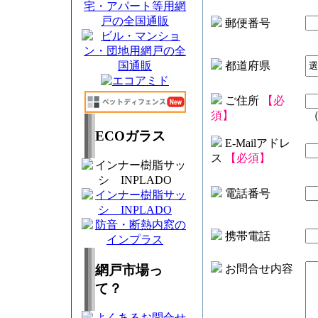
郵便番号
都道府県
ご住所
【必
須】
ECOガラス
E-Mailアドレ
ス
【必須】
電話番号
携帯電話
網戸市場っ
お問合せ内容
て？